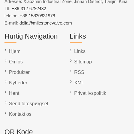
Adresse: Xiaozhan Industrial Zone, Jinnan District, Tianjin, Kina
Tlf:
+86-312-6792432
telefon:
+86-15830831978
E-mail:
delia@milestonevalve.com
Hurtig Navigation
Links
Hjem
Links
Om os
Sitemap
Produkter
RSS
Nyheder
XML
Hent
Privatlivspolitik
Send forespørgsel
Kontakt os
QR Kode