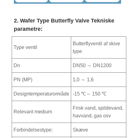
2. Wafer Type Butterfly Valve Tekniske
parametre:
Butterflyventil af skive
Type ventil
type
Dn
DN50 ～ DN1200
PN (MP)
1,0 ～ 1,6
Designtemperaturområde
-15 ℃～ 150 ℃
Frisk vand, spildevand,
Relevant medium
havvand, gas osv
Forbindelsestype:
Skæve