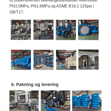
6) Butterflyventils sideflangestandarder overholder
PN1.0MPa, PN1.6MPa og ASME B16.1 125psi i
GB/T17.
6. Pakning og levering