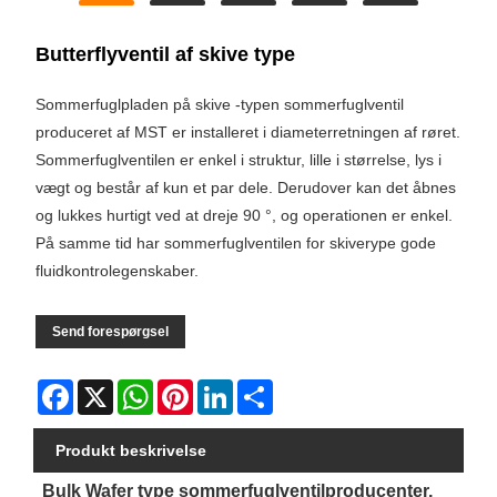
Butterflyventil af skive type
Sommerfuglpladen på skive -typen sommerfuglventil
produceret af MST er installeret i diameterretningen af ​​røret.
Sommerfuglventilen er enkel i struktur, lille i størrelse, lys i
vægt og består af kun et par dele. Derudover kan det åbnes
og lukkes hurtigt ved at dreje 90 °, og operationen er enkel.
På samme tid har sommerfuglventilen for skiverype gode
fluidkontrolegenskaber.
Send forespørgsel
Facebook
X
WhatsApp
Pinterest
LinkedIn
Share
Produkt beskrivelse
Bulk Wafer type sommerfuglventilproducenter,