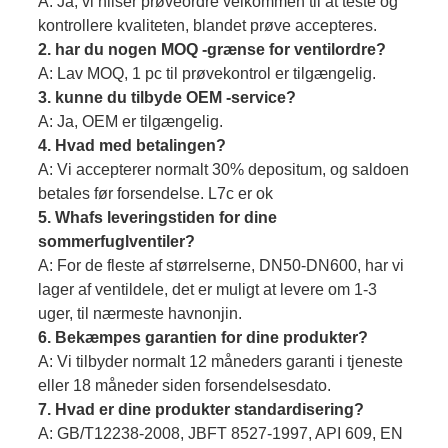
A: Ja, vi hilser prøveordre velkommen til at teste og
kontrollere kvaliteten, blandet prøve accepteres.
2. har du nogen MOQ -grænse for ventilordre?
A: Lav MOQ, 1 pc til prøvekontrol er tilgængelig.
3. kunne du tilbyde OEM -service?
A: Ja, OEM er tilgængelig.
4. Hvad med betalingen?
A: Vi accepterer normalt 30% depositum, og saldoen
betales før forsendelse. L7c er ok
5. Whafs leveringstiden for dine
sommerfuglventiler?
A: For de fleste af størrelserne, DN50-DN600, har vi
lager af ventildele, det er muligt at levere om 1-3
uger, til nærmeste havnonjin.
6. Bekæmpes garantien for dine produkter?
A: Vi tilbyder normalt 12 måneders garanti i tjeneste
eller 18 måneder siden forsendelsesdato.
7. Hvad er dine produkter standardisering?
A: GB/T12238-2008, JBFT 8527-1997, API 609, EN