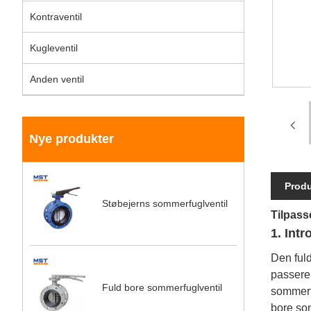
Kontraventil
Kugleventil
Anden ventil
Nye produkter
Produ
Støbejerns sommerfuglventil
Tilpass
1. Int
Den fuld
passere
Fuld bore sommerfuglventil
sommerfu
bore so