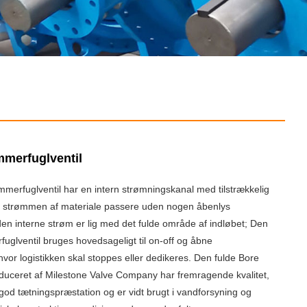
mmerfuglventil
merfuglventil har en intern strømningskanal med tilstrækkelig
ade strømmen af ​​materiale passere uden nogen åbenlys
en interne strøm er lig med det fulde område af indløbet; Den
uglventil bruges hovedsageligt til on-off og åbne
hvor logistikken skal stoppes eller dedikeres. Den fulde Bore
oduceret af Milestone Valve Company har fremragende kvalitet,
god tætningspræstation og er vidt brugt i vandforsyning og