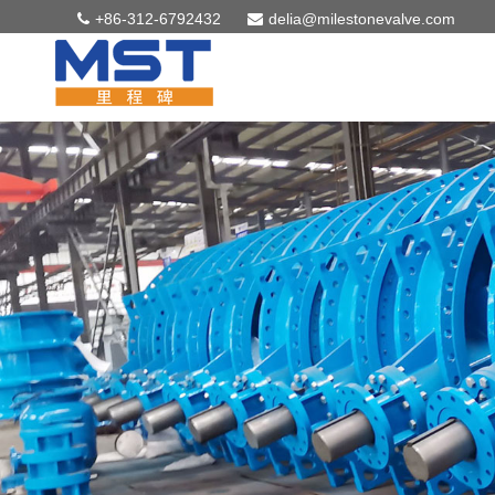
+86-312-6792432
delia@milestonevalve.com