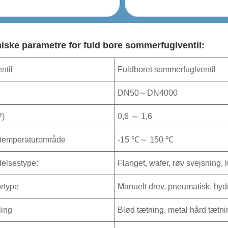
niske parametre for fuld bore sommerfuglventil:
ntil
Fuldboret sommerfuglventil
DN50～DN4000
P)
0,6 ～ 1,6
temperaturområde
-15 ℃～ 150 ℃
delsestype:
Flanget, wafer, røv svejsning, 
ortype
Manuelt drev, pneumatisk, hydra
ling
Blød tætning, metal hård tætni