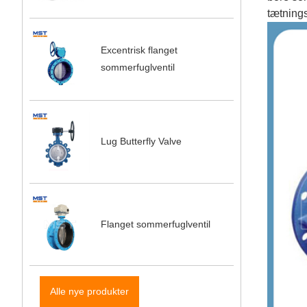
tætnings
Excentrisk flanget
sommerfuglventil
Lug Butterfly Valve
Flanget sommerfuglventil
Alle nye produkter