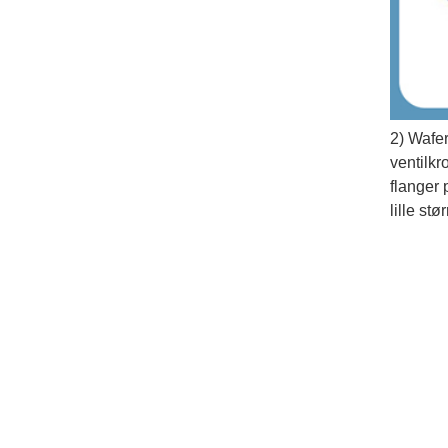
2) Wafer
ventilkr
flanger 
lille st