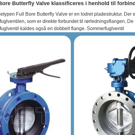
 Bore Butterfly Valve klassificeres i henhold til forb
etypen Full Bore Butterfly Valve er en lodret pladestruktur. Der e
glventilen, som er direkte forbundet til rørledningsflangen. De
uglventil kaldes også en dobbelt flange. Sommerfuglventil