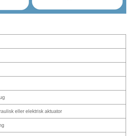
lug
ulisk eller elektrisk aktuator
ng