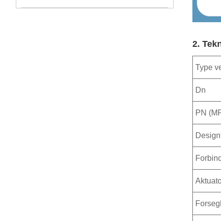
2. Tek
Type ve
Dn
PN (M
Design
Forbin
Aktuat
Forseg