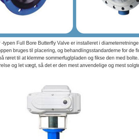
 -typen Full Bore Butterfly Valve er installeret i diameterretningen 
oppen bruges til placering, og behandlingsstandarderne for de 
på røret til at klemme sommerfuglpladen og fikse den med bolte. 
ørrelse og let vægt, så det er den mest anvendelige og mest solg