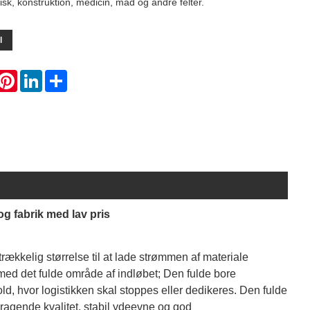
isk, konstruktion, medicin, mad og andre felter.
l
hatsApp
Pinterest
LinkedIn
Share
g fabrik med lav pris
kkelig størrelse til at lade strømmen af ​​materiale
ed det fulde område af indløbet; Den fulde bore
ld, hvor logistikken skal stoppes eller dedikeres. Den fulde
agende kvalitet, stabil ydeevne og god