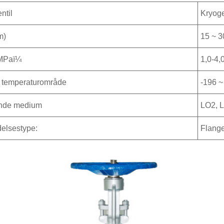
ntil
Kryoge
m)
15 ~ 3
MPaï¼
1,0-4,
 temperaturområde
-196 ~
nde medium
LO2, L
delsestype:
Flange