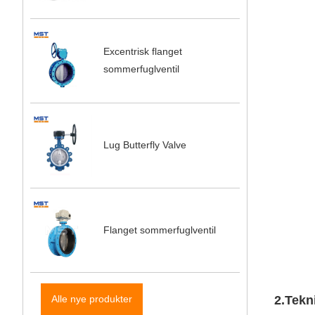
Excentrisk flanget
sommerfuglventil
Lug Butterfly Valve
Flanget sommerfuglventil
2.Tekn
Alle nye produkter