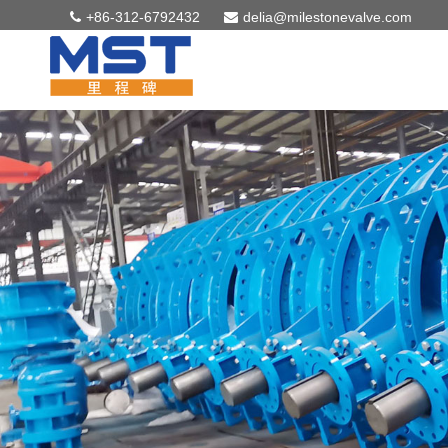
+86-312-6792432
delia@milestonevalve.com