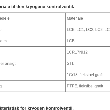
riale til den kryogene kontrolventil.
edele
Materiale
e
LCB, LC1, LC2, LC3, LC
jelm
LCB
1CR17Ni12
er ansigt
STL
1Cr13, fleksibel grafit.
g
PTFE, fleksibel grafit
kteristisk for kryogen kontrolventil.