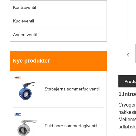
Kontraventil
Kugleventil
Anden ventil
Nye produkter
Produ
Støbejerns sommerfuglventil
1.Intr
Cryogeni
nakkest
Mellems
Fuld bore sommerfuglventil
udløbsk