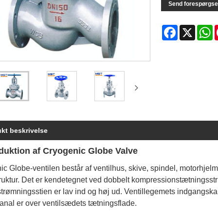
Send forespørgse
Facebook
X
W
kt beskrivelse
oduktion af Cryogenic Globe Valve
c Globe-ventilen består af ventilhus, skive, spindel, motorhjel
ruktur. Det er kendetegnet ved dobbelt kompressionstætningsstr
trømningsstien er lav ind og høj ud. Ventillegemets indgangskan
anal er over ventilsædets tætningsflade.