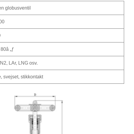
n globusventil
00
0
 80â „ƒ
N2, LAr, LNG osv.
, svejset, stikkontakt