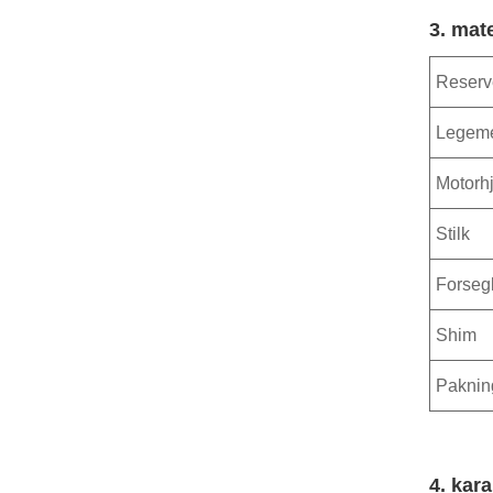
3. mate
Reserv
Legem
Motorh
Stilk
Forsegl
Shim
Paknin
4. kara