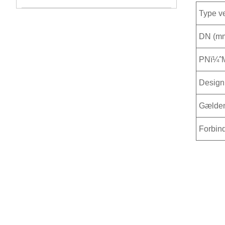
Type ve
DN (m
PNï¼ˆ
Design
Gælde
Forbin