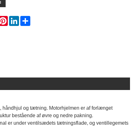
l
hatsApp
Pinterest
LinkedIn
Share
m, håndhjul og tætning. Motorhjelmen er af forlænget
uktur bestående af øvre og nedre pakning.
al er under ventilsædets tætningsflade, og ventillegemets